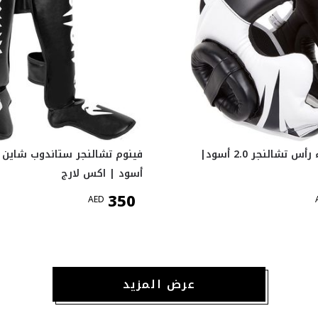
فينوم غطاء رأس تشالنجر 2.0 أسود|
فينوم تشالنجر ستاندوب شاين ج
أسود | اكس لارج
350
AED
عرض المزيد