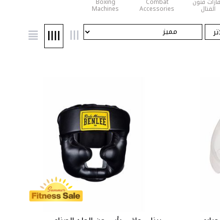
ازات فنون
Combat
Boxing
القتال
Accessories
Machines
المختلطة
تر