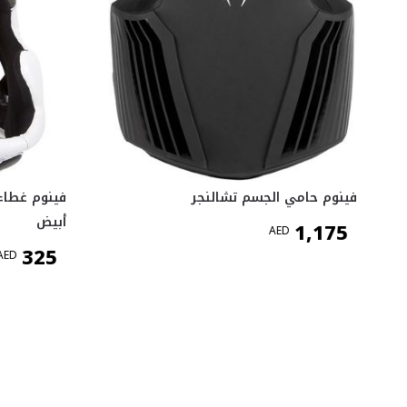
فينوم حامي الجسم تشالنجر
أبيض
1,175
AED
325
AED