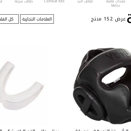
معدات قائمة
لفائف اليد
Combat Kits
حقائب سرعة
قف
بذاتها
عرض 152 منتج
العلامات التجارية
كل الفلا