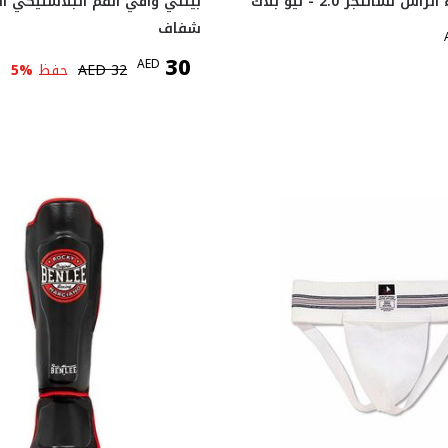
 تشالنجر 2.0 - نيو بلاك
بينلي واقي الفم البلاستيكي ال
شفاف
30
AED
32
AED
حفظ
%
5