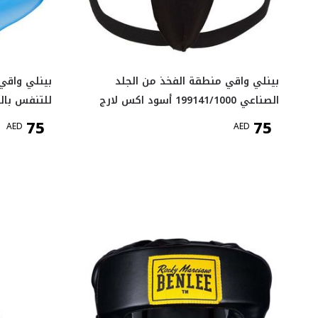
بينلي واقي منطقة الفخذ من الجلد
بينلي واقي 
الصناعي 199141/1000 أسود اكس لارج
للتنفس بالل
75
75
AED
AED