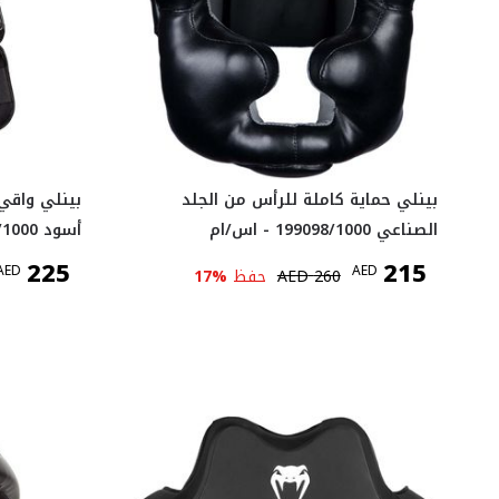
بينلي حماية كاملة للرأس من الجلد
بينلي واقي
الصناعي 199098/1000 - اس/ام
أسود 198025/1000 - اس/ام
225
215
AED
AED
260
AED
حفظ
%
17