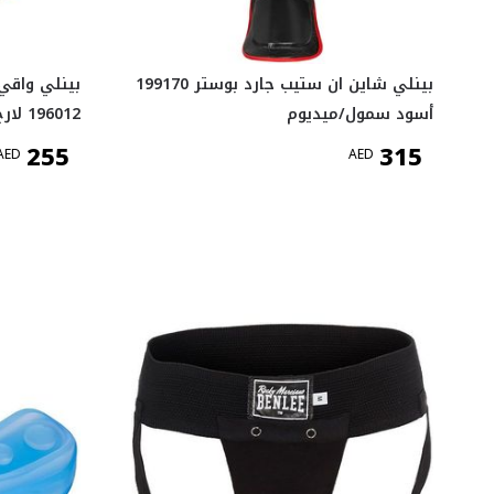
بينلي شاين ان ستيب جارد بوستر 199170
بينلي واقي 
أسود سمول/ميديوم
196012 لارج/اكس لارج
255
315
AED
AED