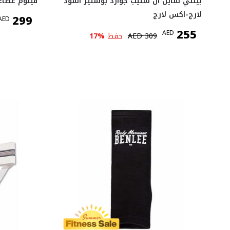
بينلي شاين ان ستيب جوارد بوستير أسود
فينوم غطاء الرأس
لارج-اكس لارج
299
AED
255
AED
309
AED
حفظ
%
17