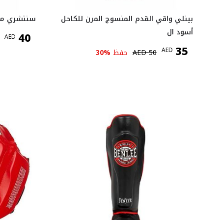
بينلي واقي القدم المنسوج المرن للكاحل
سنتشري مؤيد مع 3 حز
أسود ال
40
AED
35
AED
50
AED
حفظ
%
30