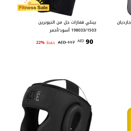
ارديان
بينلي قفازات جل من النيوبرين
198033/1503 أسود/أحمر
90
AED
117
AED
حفظ
%
22