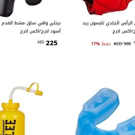
الرأس الجلدي تايسون ريد
بينلي واقي ساق مشط القدم ج
أسود لارج/اكس لارج
225
AED
308
AED
حفظ
%
17