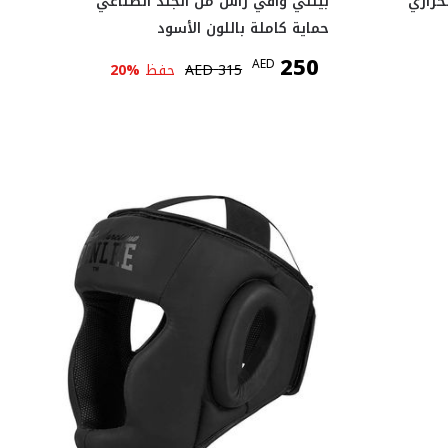
حراري
بينلي واقي رأس من الجلد الصناعي
حماية كاملة باللون الأسود
250
AED
315
AED
حفظ
%
20