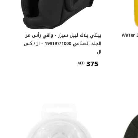
Water B
بينلي بلاك ليبل سيزر - واقي رأس من
الجلد الصناعي 199197/1000 - ال/اكس
ال
375
AED