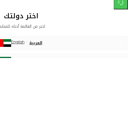
اختر دولتك
ر من القائمة أدناه للمتابعة
لعربية
English
الرئيسية
لعربية
English
لعربية
English
لعربية
English
لعربية
English