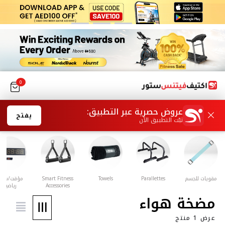
0
يفتح
Smart Fitness
مؤقت/ساعة
سترة مرجحة
بار تمارين الذقن
بار تمارين
Accessories
رياضية
الجلوس