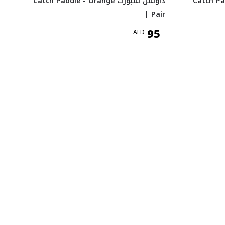
Catch Paddl |
داوسن سبورت Catch Paddle - Orange
| Pair
95
AED