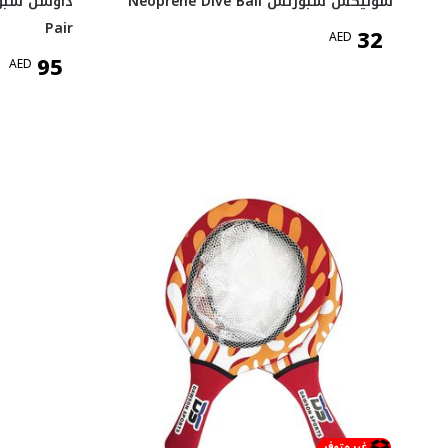
سوليكس سبورتس Neoprene Dive Ball
Pair
32
AED
95
AED