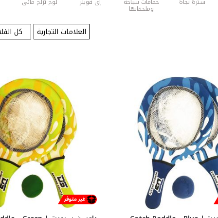
سترة نجاة
حمامات سباحة
إي فويلز
لوح تزلج مائي
وملحقاتها
العلامات التجارية
كل الفلا