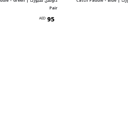
داوسن سبورت Catch Paddle - Blue |
داوسن سبورت e - Green
Pair
95
AED