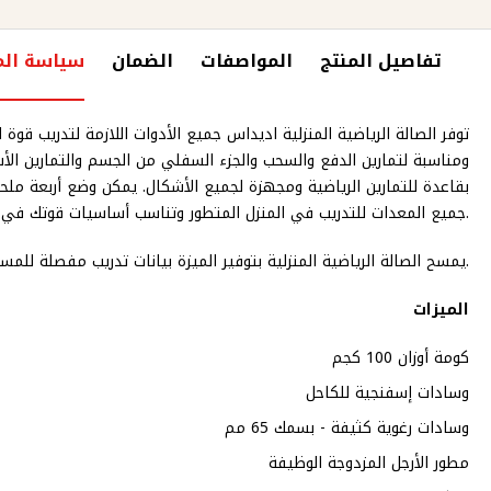
تفاصيل المنتج
المواصفات
الضمان
سياسة الم
توفر الصالة الرياضية المنزلية اديداس جميع الأدوات اللازمة لتدريب ق
ومناسبة لتمارين الدفع والسحب والجزء السفلي من الجسم والتمارين الأ
بقاعدة للتمارين الرياضية ومجهزة لجميع الأشكال. يمكن وضع أربعة ملحقا
جميع المعدات للتدريب في المنزل المتطور وتناسب أساسيات قوتك في مساحة صغيرة ؛ والباقي متروك لك.
يمسح الصالة الرياضية المنزلية بتوفير الميزة بيانات تدريب مفصلة للمساعدة في توجيه التدريبات الخاصة بك. للوصول إلى مقاطع الفيديو التدريبية الكاملة ، ما عليك سوى مسح رمز الاستجابة السريعة.
الميزات
كومة أوزان 100 كجم
وسادات إسفنجية للكاحل
وسادات رغوية كثيفة - بسمك 65 مم
مطور الأرجل المزدوجة الوظيفة