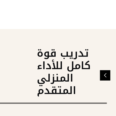
مصمم للأداء ا
مصنوع من فولاذ 
تدريب قوة
تصميم صالة أدي
جيم لتحمل التم
كامل للأداء
الوسادات المصنو
المنزلي
نقاط التلامس راحة
لك التمرن لفترات
المتقدم
الشكل الصحيح وال