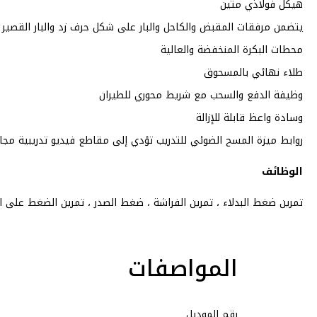
هيكل فولاذي متين
يتضمن مرفقات المقبض والكاحل والبار على شكل حرف زد والبار القصير
محطات البكرة المنخفضة والعالية
طلاء نهائي بالمسحوق
وظيفة الدفع والسحب مع شريط محوري للطيران
وسادة واعظ قابلة للإزالة
روابط ميزة المسح الضوئي للتدريب تؤدي إلى مقاطع فيديو تدريبية مجانية
الوظائف
تمرين ضغط البدلاء ، تمرين الفراشة ، ضغط الصدر ، تمرين الضغط على ال
المواصفات
رقم الموديل