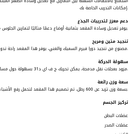
استمتع بالانتقالات السهلة بين التمارين مع تعديل وسادة الظهر الم
إمكانات التدريب الخاصة بك.
دعم معزز لتدريبات الجذع
يوفر تعديل وسادة المقعد بثمانية أوضاع دعمًا مثاليًا لتمارين الجلوس مع ثني الركبة وتمارين شد البطن، مما يعزز دعم أسفل الظهر بشكل صحيح ومحاذاة مفصل الورك لتدريب الجذع بشكل فعال.
تنجيد متين ومريح
مصنوع من تنجيد دورا فيرم السميك والغني، يوفر هذا المقعد راحة تدوم طويلاً، مما يسمح لك بالتركيز على التدريبات الخاصة بك دون تشتيت الانتباه.
سهولة الحركة
مزود بعجلات نقل مدمجة، يمكن تحريك ج ف اي د31 بسهولة حول مساحة صالة الألعاب الرياضية الخاصة بك، مما يضمن المرونة في إعداد التمرين الخاص بك.
سعة وزن رائعة
بسعة وزن تزيد عن 600 رطل، تم تصميم هذا المقعد لتحمل رفع الأشياء الثقيلة، مما يمنحك الثقة أثناء دفع حدودك.
تركيز الجسم
عضلات البطن
عضلات الصدر