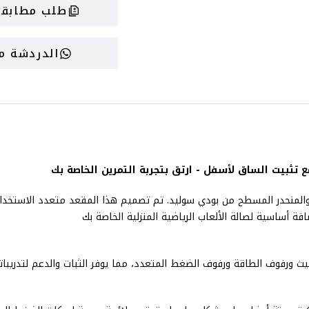
طلب مطابقة
الدردشة مع
وتين تدريب القوة الخاص بك مع مقعد ج ف اي د31 المائل والمنحدر المسطح من بودي سوليد. تم تصميم هذ