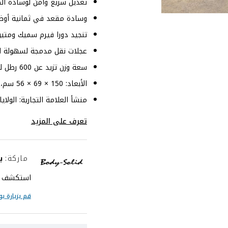
تعديل سريع وآمن لوسادة الظه
وسادة مقعد في ثمانية أوضاع
تنجيد دورا فيرم سميك ومتين
عجلات نقل مدمجة لسهولة ال
سعة وزن تزيد عن 600 رطل لرفع الأشياء الثقيلة
الأبعاد: 150 × 69 × 56 سم، الوزن: 26 كجم
منشأ العلامة التجارية: الولاي
تعرف على المزيد
ماركة
:
ب
استكشف الم
قم بزيارة
بو