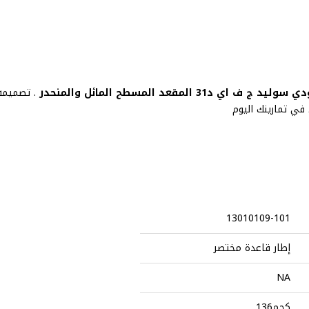
 ج ف اي د31 المقعد المسطح المائل والمنحدر
. تصميمه
13010109-101
إطار قاعدة مختصر
NA
136كجم