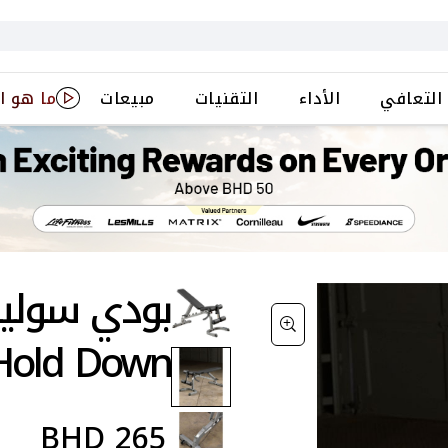
التعافي
الأداء
التقنيات
مبيعات
ما هو ا
Hold Down
BHD
265