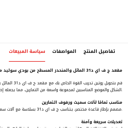
تفاصيل المنتج
المواصفات
سياسة المبيعات
مقعد ج ف اي د31 المائل والمنحدر المسطح من بودي سوليد مع تثبيت الساق لأسفل - ارتق بتجربة التمرين الخاصة بك
قم بتحويل ر
الشكل والموضع المناسبين لمجموعة واسعة من التمارين، مما يجعله إضافة أساسية لصالة الألعاب الرياضية المنزلية الخاصة بك.
مناسب تمامًا لآلات سميث ورفوف التمارين
مصمم بإطار قاعدة مختصر، يتناسب ج ف اي د31 بسلاسة مع آلات سميث ورفوف الطاقة ورفوف الضغط المتعدد، مما يوفر الثبات والدعم لتدريباتك.
تعديلات سريعة وآمنة