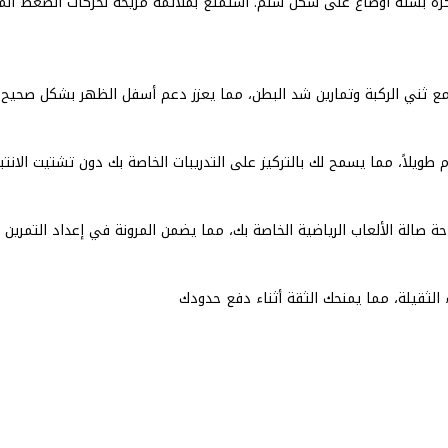
بتكرة بستة أوضاع على شكل سلم. استمتع بملائمة مريحة لحركات الضغط 