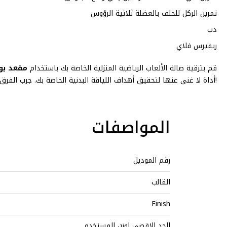
تمرين الركل للخلف بالعضلة ثلاثية الرؤوس
دب
ريفيرس فلاي
قم بترقية صالة الألعاب الرياضية المنزلية الخاصة بك باستخدام
مقعد بودي سوليد
أداة لا غنى عنها لتحقيق أهداف اللياقة البدنية الخاصة بك. جرب الفرق في تمارينك اليوم!
المواصفات
رقم الموديل
القالب
Finish
الحد الاقصى لوزن المستخدم