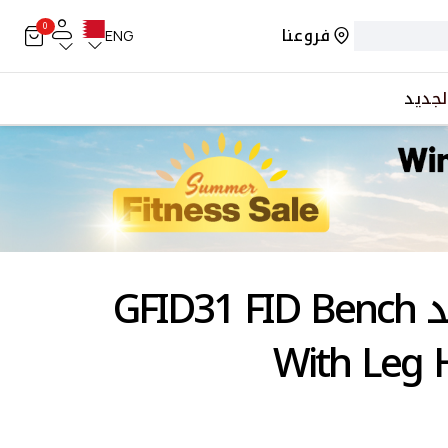
0
فروعنا
ENG
لجديد
بودي سوليد GFID31 FID Bench
With Leg 