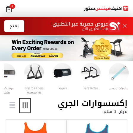
0
يفتح
Smart Fitness
مؤقت/ساعة
سترة مرجحة
بار تمارين الذقن
بار تمارين
Accessories
رياضية
الجلوس