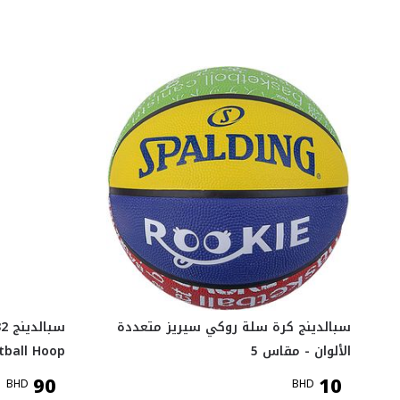
سبالدينج كرة سلة روكي سيريز متعددة
الألوان - مقاس 5
tball Hoop
90
10
BHD
BHD