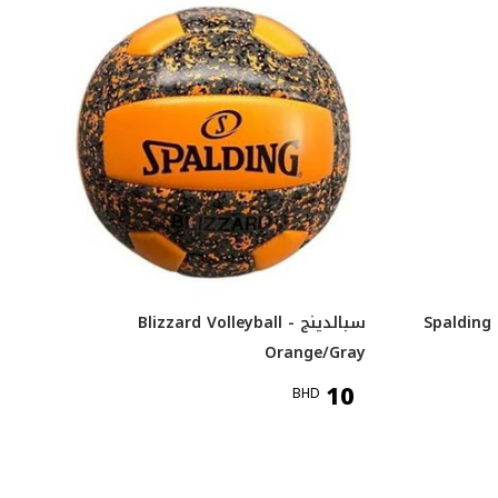
Spalding BEA
سبالدينج Blizzard Volleyball -
Orange/Gray
10
BHD