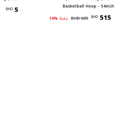
Basketball Hoop - 54inch
5
BHD
515
BHD
605
BHD
حفظ
%
14