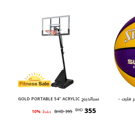
 فليت -
سبالدينج GOLD PORTABLE 54" ACRYLIC
355
BHD
395
BHD
حفظ
%
10