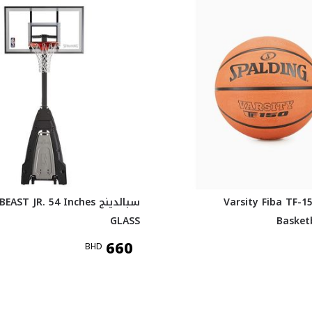
الدينج Varsity Fiba TF-150
سبالدينج ST JR. 54 Inches
GLASS
Basketb
660
BHD