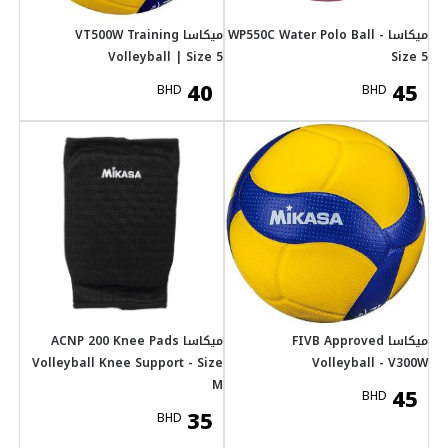
VT500W Training
Volley
ACNP 200 Knee Pads
Volleyball Knee S