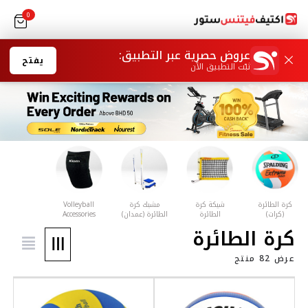
0
يفتح
Volleyball
Accessories