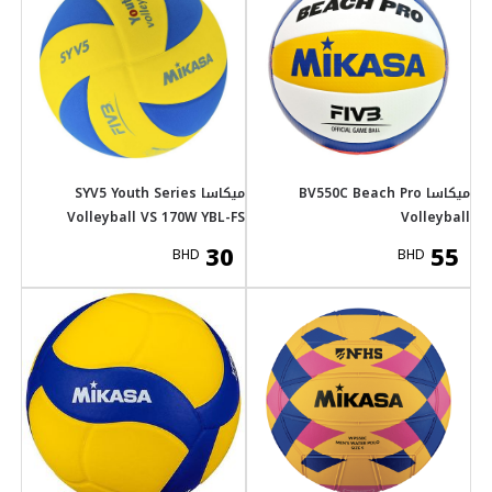
SYV5 Youth Serie
Volleyball VS