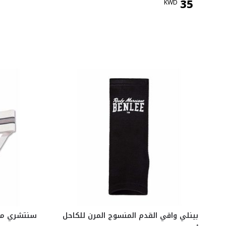
35
KWD
بينلي واقي القدم المنسوج المرن للكاحل
سنتشري مؤيد مع 3 حز