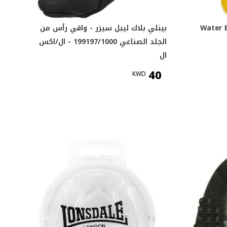
Water B
بينلي بلاك ليبل سيزر - واقي رأس من
الجلد الصناعي 199197/1000 - ال/اكس
ال
40
KWD