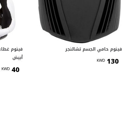
فينوم حامي الجسم تشالنجر
أبيض
130
KWD
40
KWD