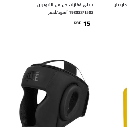
ارديان
بينلي قفازات جل من النيوبرين
198033/1503 أسود/أحمر
15
KWD