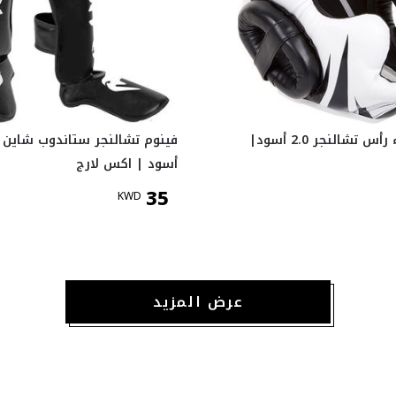
فينوم غطاء رأس تشالنجر 2.0 أسود|
فينوم تشالنجر ستاندوب شاين ج
أسود | اكس لارج
35
KWD
عرض المزيد