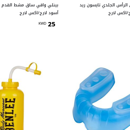
الرأس الجلدي تايسون ريد
بينلي واقي ساق مشط القدم ج
أسود لارج/اكس لارج
25
KWD