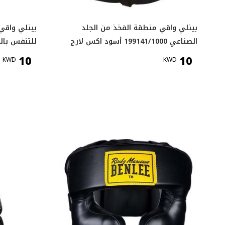
بينلي واقي منطقة الفخذ من الجلد
بينلي واقي 
الصناعي 199141/1000 أسود اكس لارج
للتنفس بالل
10
10
KWD
KWD