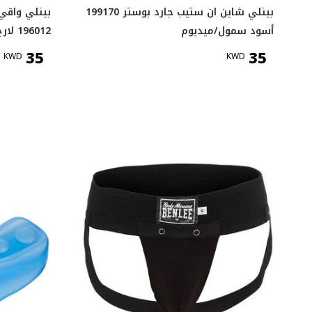
بينلي شاين ان ستيب جارد بوستر 199170
بينلي واقي 
أسود سمول/ميديوم
196012 لارج/اكس لارج
35
35
KWD
KWD