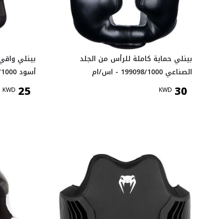
بينلي حماية كاملة للرأس من الجلد
بينلي واقي
الصناعي 199098/1000 - اس/ام
أسود 198025/1000 - اس/ام
25
30
KWD
KWD