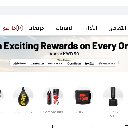
التعافي
الأداء
التقنيات
مبيعات
ما هو ا
معدات قائمة
لفائف اليد
Combat Kits
حقائب سرعة
قف
بذاتها