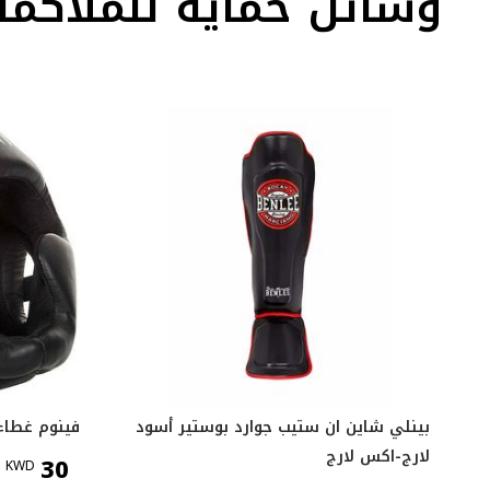
وسائل حماية للملاكمة
بينلي شاين ان ستيب جوارد بوستير أسود
فينوم غطاء الرأس
لارج-اكس لارج
30
KWD