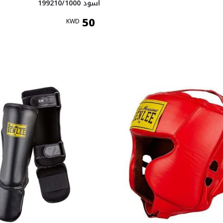
أسود 199210/1000
50
KWD