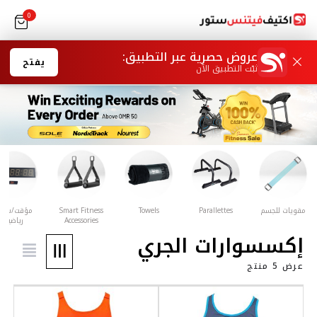
0
يفتح
Smart Fitness
مؤقت/ساعة
سترة مرجحة
بار تمارين الذقن
بار تمارين
Accessories
رياضية
الجلوس