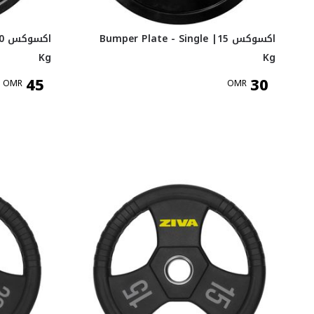
اكسوكس Bumper Plate - Single |15
اك
Kg
Kg
45
30
OMR
OMR