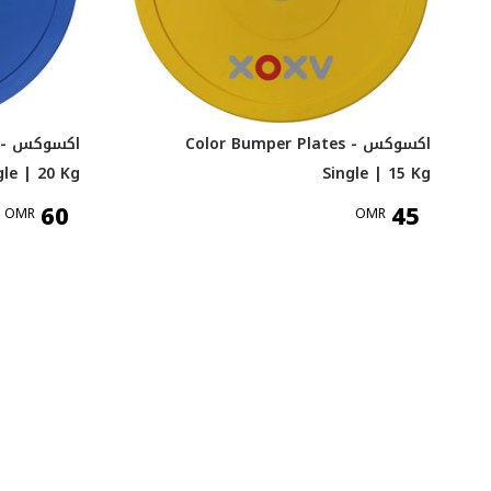
اكسوكس Color Bumper Plates -
اك
gle | 20 Kg
Single | 15 Kg
60
45
OMR
OMR