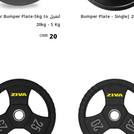
سوكس Bumper Plate - Single| 20
انفيل  Bumper Plate-5kg to
20kg - 5 Kg
20
OMR