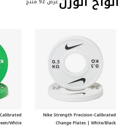
الواح الوزن
عرض 92 منتج
-Calibrated
Nike Strength Precision-Calibrated
reen/White
Change Plates | White/Black