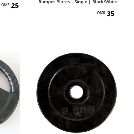
Bumper Plates - Single | Black/White
25
OMR
35
OMR