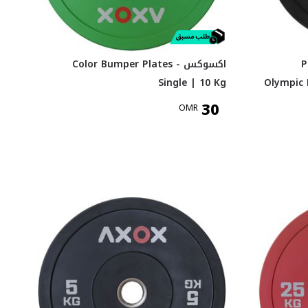
P
اكسوكس Color Bumper Plates -
Single | 10 Kg
Olympic D
30
OMR