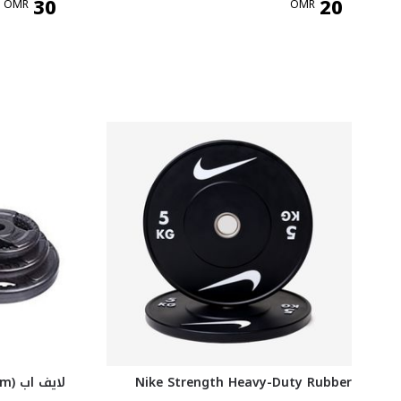
30
20
OMR
OMR
Nike Strength Heavy-Duty Rubber
لايف اب Rubber Plate 12.5kg (30mm)