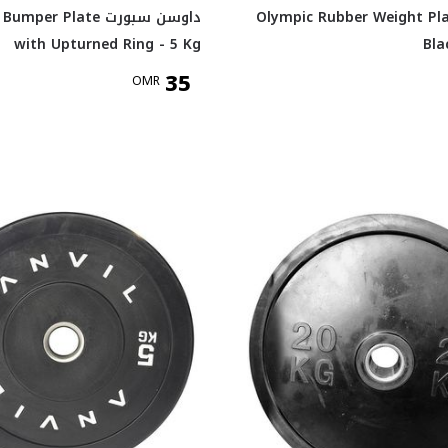
و Olympic Rubber Weight Plate -
داوسن سبورت per Plate
with Upturned Ring - 5 Kg
Bla
35
OMR