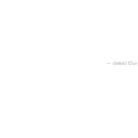
لمتوقع. شكرًا لتفهمك —