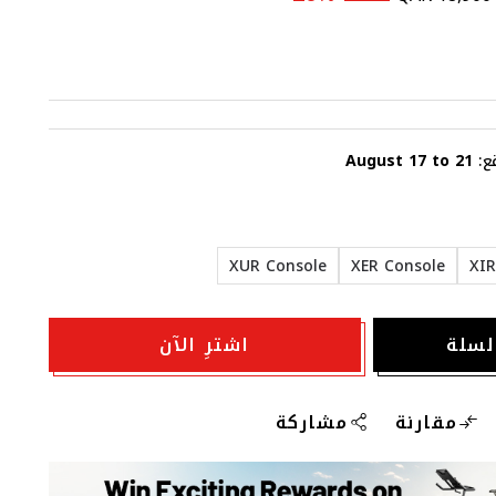
ع:
August 17 to 21
XUR Console
XER Console
XIR
لسلة
اشترِ الآن
مقارنة
مشاركة