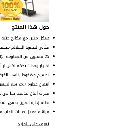
حول هذا المنتج
هيكل متين مع مكابح حثية 
مثالي لصعود السلالم منخفض 
25 مستوى من المقاومة الإلكترونية للتدريب المخصص
اختيار وحدات تحكم اكس ار أ
تصميم مضغوط يناسب الغرف ذات 
ارتفاع خطوة 26.7 سم لسهولة الوصول
ميزات أمان مدمجة بما في ذ
نظام إدارة العرق يحمي المكو
مراقبة معدل ضربات القلب م
تعرف على المزيد