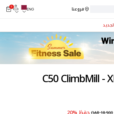
0
فروعنا
ENG
لجديد
تريكس C50 ClimbMill - XR
حفظ
%
20
QAR
18,900