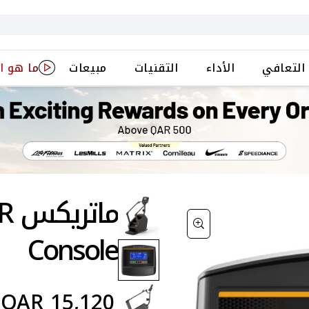
التعافي
الأداء
التقنيات
مبيعات
ما هو ا
ما
Console
QAR
15,120