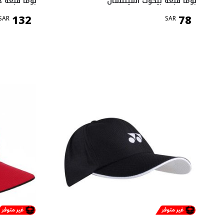
بوما قبعة بيكوت اسينتشال
بوما قبعة 
132
78
SAR
SAR