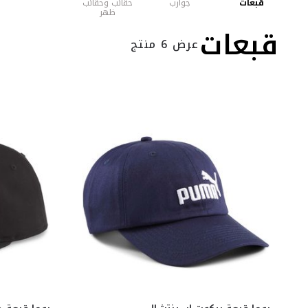
قبعات
جوارب
حقائب وحقائب
ظهر
قبعات
عرض 6 منتج