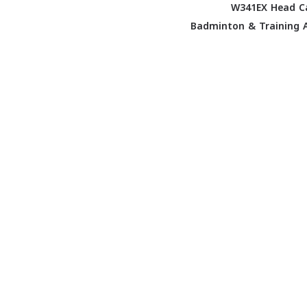
يكس W341EX Head Cap
Badminton & Training A