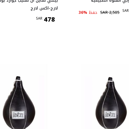
ي الفتوة الطبيعية
بينلي شاين ان ستيب جوارد بو
لارج-اكس لارج
SAR
2,505
SAR
حفظ
%
36
478
SAR