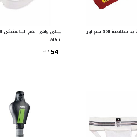
بينلي لفافة يد مطاطية 300 سم لون
بينلي واقي الفم البلاستيكي ال
شفاف
54
SAR