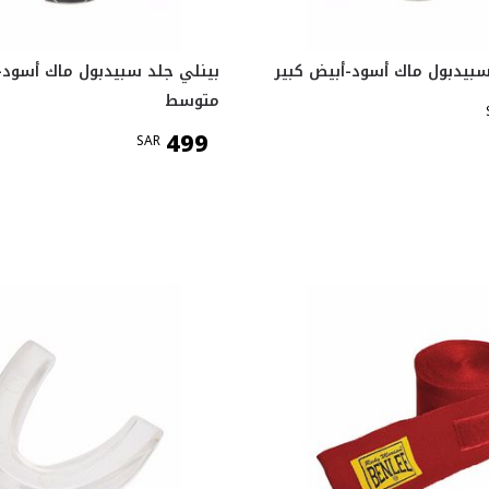
سبيدبول ماك أسود-أبيض كبير
بينلي جلد سبيدبول ماك أسود-
متوسط
499
SAR