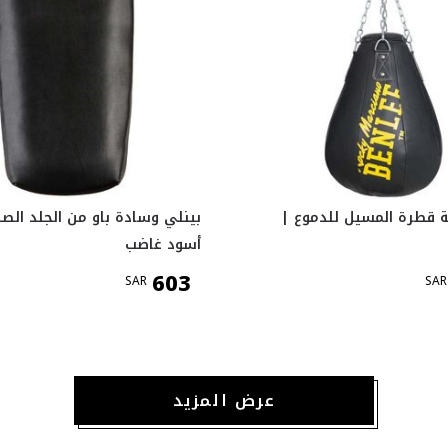
ة قطرة المسيل للدموع |
بينلي وسادة باو من الجلد الصن
أسود غاضب
603
SAR
SAR
عرض المزيد