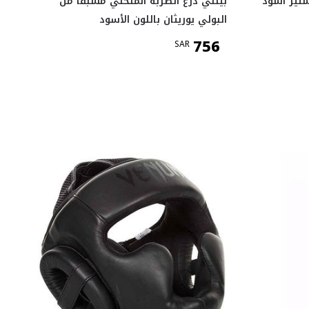
ستير أسود
بينلي درع الضربة المنحني مسبقًا من
البولي يوريثان باللون الأسود
756
SAR