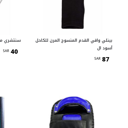
بينلي واقي القدم المنسوج المرن للكاحل
سنتشري مؤيد مع 3 حز
أسود ال
40
SAR
87
SAR