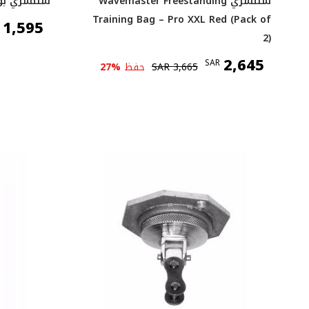
سنتشري Wavemaster Freestanding
سنتشري بوب
Training Bag – Pro XXL Red (Pack of
1,595
2)
2,645
SAR
3,665
SAR
حفظ
%
27