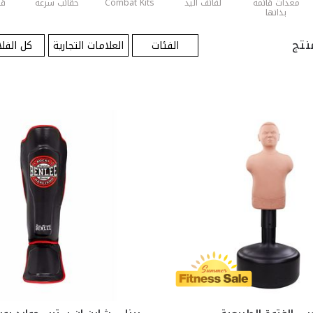
معدات قائمة
لفائف اليد
Combat Kits
حقائب سرعة
قف
بذاتها
الفئات
العلامات التجارية
كل الفلا