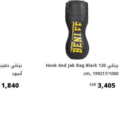
بينلي Hook And Jab Bag Black 120
بينلي حقيب
cm, 199217/1000
أسود
1,840
3,405
SAR