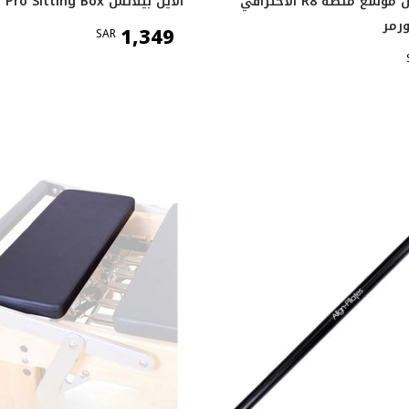
ألاين بيلاتس موسع منصة R8 الاحترافي
ألاين بيلاتس Pro Sitting Box
رمر
1,349
SAR