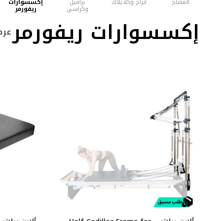
المصلح
أبراج وكاديلاك
براميل
إكسسوارات
وكراسي
ريفورمر
إكسسوارات ريفورمر
عرض 39