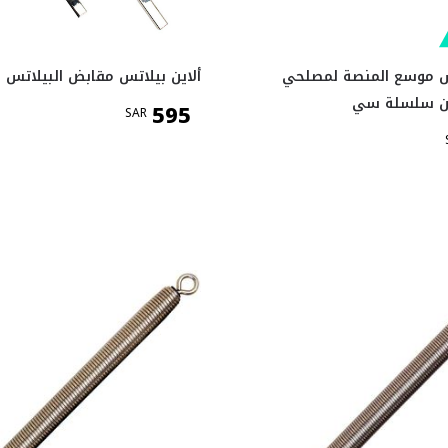
تس موسع المنصة لمصلحي
ألاين بيلاتس مقابض البيلاتس 
من سلسلة سي
595
SAR