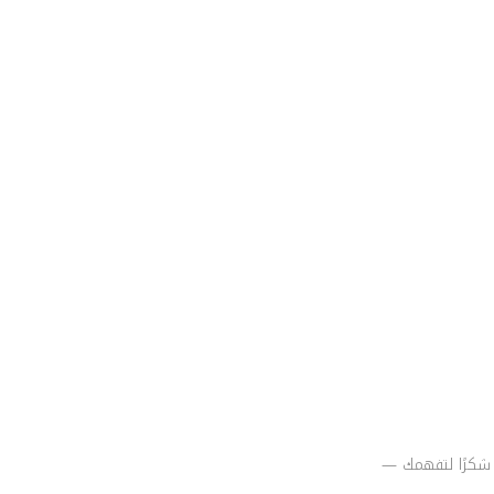
لمتوقع. شكرًا لتفهمك —