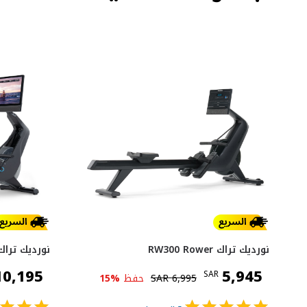
نورديك تراك RW300 Rower
نورديك تراك 
10,195
5,945
SAR
6,995
SAR
حفظ
%
15