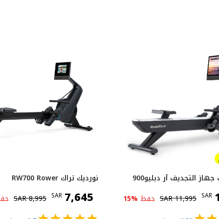
جهاز التجديف آر دبليو900
نورديك تراك RW700 Rower
7,645
SAR
SAR
11,995
SAR
حفظ
%
15
8,995
SAR
حف