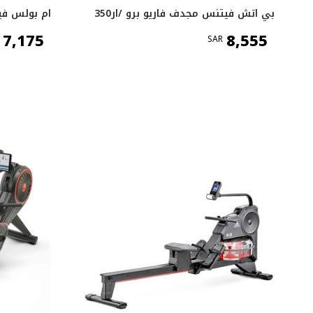
بي اتش فيتنس مجدف فاريو برو /ار350
ام بولس فيتنس wer
7,175
8,555
SAR