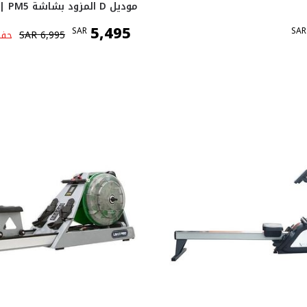
موديل D المزود بشاشة PM5 | أسود
5,495
SAR
SAR
6,995
SAR
حف