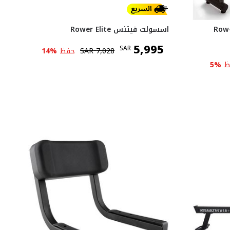
Row-s
اسسولت فيتنس Rower Elite
5,995
SAR
7,028
SAR
حفظ
%
14
ظ
%
5