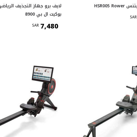
HSR005 Ro
لايف برو جهاز التجذيف الرياض
بوكيت ال بي 8900
SAR
7,480
SAR