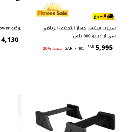
سبيرت فيتنس جهاز التجذيف الرياضي
يوكيو Air Rower
سي ار دبليو 800 بلس
4,130
5,995
SAR
7,495
SAR
حفظ
%
20