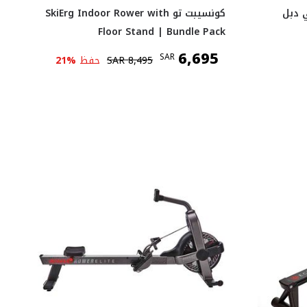
ي دبل
كونسيبت تو SkiErg Indoor Rower with
Floor Stand | Bundle Pack
6,695
SAR
8,495
SAR
حفظ
%
21