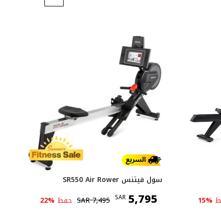
سول فيتنس SR550 Air Rower
5,795
SAR
ظ
%
15
7,495
SAR
حفظ
%
22