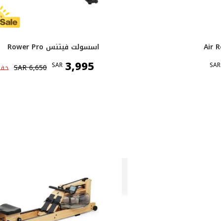
اسسولت فيتنس Rower Pro
3,995
SAR
SAR
6,650
SAR
حف