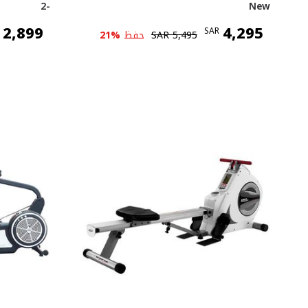
-2
New
2,899
4,295
SAR
5,495
SAR
حفظ
%
21