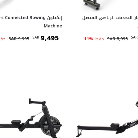
ز التجذيف الرياضي المتصل
إيكيلون  Connected Rowing
Machine
9,495
SAR
SAR
8,995
SAR
حفظ
%
11
9,995
SAR
حف